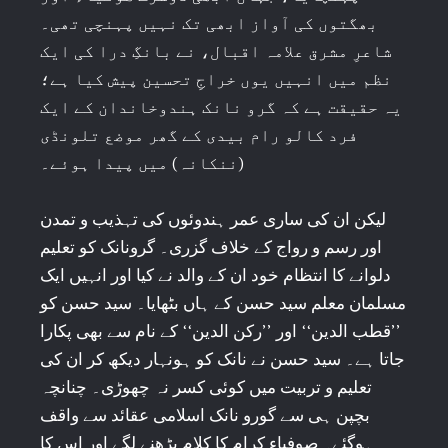
بھگتوں کی آواز ابھی تک نہیں پہنچی تھی۔
شاعرِ مشرق علامہ اقبال، نے بانگِ درا کی ایک
نظم میں انہیں یوں خراجِ تحسین پیش کیا ہے؛
یہ حقیقت ہے کہ گرو نانک ہندوخاندان کے ایک
فرد کالو رام بیدی کے گھر موضع تلونڈی
(ننکانہ) میں پیدا ہوئے۔
لیکن ان کی ساری عمر ہندوئوں کی تہذیب و تمدن
اور رسم و رواج کے خلاف گزری۔ گرونانک کو تعلیم
دلوانے کا انتظام خود ان کے والد نے کیا اور انہیں ایک
مسلمان معلم سید حسن کے ہاں بٹھایا۔ سید حسن کو
’’قطب الدین‘‘ اور ’’رکن الدین‘‘ کے نام سے بھی پکارا
جاتا ہے۔ سید حسن نے نانک کو ہونہار دیکھ کر ان کی
تعلیم و تربیت میں کوئی کسر نہ چھوڑی۔ چنانچہ
بچپن ہی سے گورو نانک اسلامی عقائد سے واقف
ہوگئے۔ صوفیاء کرام کا کلام پڑھنے لگے اور اس کا