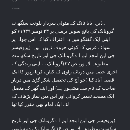
ہیں
۔ڈیرہ بابا نانک کے متولی سردار بلونت سنگھ نے
گرونانک کی پانچ سویں برسی پر ۲۳ نومبر ۱۹۳۹ء کو
اپنی ایک گفتگو میں یہ اعتراف کیا کہ اس چولہ پر
سوائے عربی کے کوئی حروف نہیں ہیں۔(پروفیسر
جی این امجد ایم اے: گرونانک جی اور تاریخ سکھ مت
مطبوعہ لاہور، ص ۳۷)گرونانک نے اپنی زندگی کے
آخری حصہ میں دریائے راوی کے کنارے کرتا رپور کا ایک
قصبہ آباد کیا (جو آج کل تحصیل شکر گڑھ میں دربار
صاحب کے نام سے مشہور ہے) اور اپنے گھر کے متصل
ایک مسجد تعمیر کروائی اور اس میں نماز پڑھانے کے
لئے ایک امام بھی مقرر کیا تھا
۔(پروفیسر جی این امجد ایم اے: گرونانک جی اور تاریخ
سکھمت مطبوعہ لاہور ص ۱۶)گرونانک کے دو ساتھی