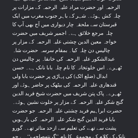
الرحمہ اور حضرت مراد علیہ الرحمہ کے مزارات پر
چلہ کش ہوئے۔ شہر کے باہر جنوب مغرب میں ایک
قبرستان سے ملحقہ چار دیواری میں آج بھی آپ کا
چلہ مرجع خلائق ہے۔ اجمیر شریف میں حضرت
خواجہ معین الدین چشتی علیہ الرحمہ کے مزار پر
چالیس دن چلہ کیا۔ بمقام سرسہ حضرت شاہ
عبدالشکور علیہ الرحمہ کی خانقاہ پر چالیس دن
ٹھہرے۔ اس خلوتخانہ کا نام چلہ بابا نانک ہے۔ حسن
ابدال (ضلع اٹک) کی پہاڑی پر حضرت بابا ولی
قندھاری علیہ الرحمہ کی بیٹھک پر حاضر ہوئے اور
ٹھہرے۔ پاک پتن شریف میں حضرت شیخ فرید الدین
گنج شکر علیہ الرحمہ کے مزار پر خلوت نشین ہوئے۔
حضرت ابراہیم فرید چشتی علیہ الرحمہ جو حضرت
بابا فرید الدین گنج شکر علیہ الرحمہ کی بارہویں
پشت سے تھے، کی تعلیم سے ازحد متاثر تھے۔ گورو
نانک کے کلام کے مجموعہ کا نام ’’گرنتھصاحب‘‘ ہے جو