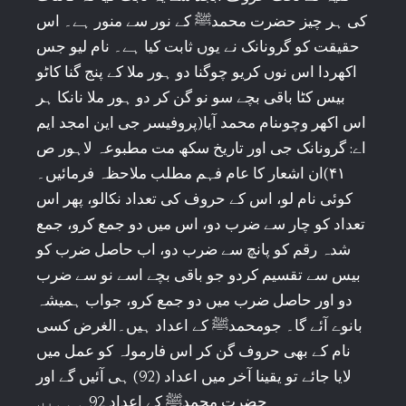
کی ہر چیز حضرت محمدﷺ کے نور سے منور ہے۔ اس
حقیقت کو گرونانک نے یوں ثابت کیا ہے۔ نام لیو جس
اکھردا اس نوں کریو چوگنا دو ہور ملا کے پنج گنا کاٹو
بیس کٹا باقی بچے سو نو گن کر دو ہور ملا نانکا ہر
اس اکھر وچوںنام محمد آیا(پروفیسر جی این امجد ایم
اے: گرونانک جی اور تاریخ سکھ مت مطبوعہ لاہور ص
۴۱)ان اشعار کا عام فہم مطلب ملاحظہ فرمائیں۔
کوئی نام لو، اس کے حروف کی تعداد نکالو، پھر اس
تعداد کو چار سے ضرب دو، اس میں دو جمع کرو، جمع
شدہ رقم کو پانچ سے ضرب دو، اب حاصل ضرب کو
بیس سے تقسیم کردو جو باقی بچے اسے نو سے ضرب
دو اور حاصل ضرب میں دو جمع کرو، جواب ہمیشہ
بانوے آئے گا۔ جومحمدﷺ کے اعداد ہیں۔الغرض کسی
نام کے بھی حروف گن کر اس فارمولہ کو عمل میں
لایا جائے تو یقینا آخر میں اعداد (92) ہی آئیں گے اور
حضرت محمدﷺ کے اعداد 92 ہی ہیں