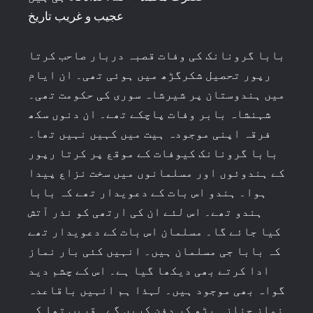
عجیب و غریب تاریخ
بابا گرونانک کی وفات قصبہ دربار صاحب کرتا
رپور تحصیل شکرگڑھ میں ہوئی تھی۔ ان ایام
میں ہندوستان پر شیرشاہ سوری کی حکومت تھی۔
شہنشاہ بابر وفات پاچکے تھے۔ ان دنوں سکھ
فرقہ اپنی موجودہ ہیت میں کہیں نہیں تھا۔
بابا گرونانک کیوفات کے موقع پر کرتا رپور
کے ہندوئوں اور مسلمانوں میں سخت نزاع پیدا
ہوا۔ ہندو اس بات کے دعویدار تھے کہ بابا
ہندو تھے۔ اس لئے ان کی ارتھی کو نذر آتش
کیا جائے گا۔ مسلمان اس بات کے دعویدار تھے
کہ بابا جی مسلمان ہیں۔ انہیں کئی بار نماز
ادا کرتے بھی دیکھا گیا ہے۔ اس کے چشم دید
گواہ بھی موجود ہیں۔ لہذا ہم انہیں باقاعدہ
نماز جنازہ پڑھ کر دفن کریں گے۔ قریب تھا کہ