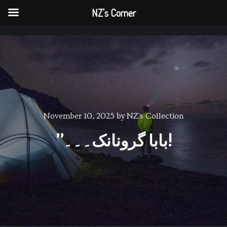
NZ's Corner
NZ's Corner
Main menu
Main me
November 10, 2025
by
NZ's Collection
’’بابا گرونانک۔۔۔!