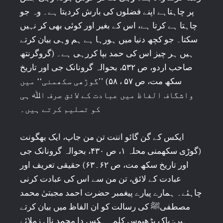
پر چاہتاہے اپنے فضلوں کی بارش کردیتا ہے۔ وہ جو
چاہتا ہے کرتا ہے، اس کے بغیر اور کوئی بھی کر نہیں
سکتا۔ جو کچھ دنیا میں ہورہا ہے ہم وہی بیان کرتے
ہیں ہر چیز اس کی حمد بپا کررہی ہے۔ (گروگرنتھ
صاحب اردو، ص ۵۳۲، بحوالہ گرونانک جی اور تاریخ
سکھ مت، ص ۵۷ ، ۵۸) ’’گوڑھی سکھمنی‘‘ میں
واشگاف الفاظ میں عبادت کے لائق صرف اﷲ ہی
کو تسلیم کرتے ہیں۔
ایکس کے گن گائو اننت تن من جاپ، ایک بھگونت
(گوڑی سکھمنی محلہ ۱، ص ۴۳۰، بحوالہ گرونانک جی
اور تاریخ سکھ مت، ص ۶۲۔۶۳) حقیقی تعریف اور
عبادت کے لائق، تن من سے اس کی عبادت کرنی
چاہئے۔ ہمارے پیارے پیغمبر حضرت احمد مجبتیٰ محمد
مصطفیﷺ کی رسالت کو ان الفاظ میں بیان کرتے
ہیں: پاک پڑھیوس کلمہ ہکس دا محمد نال زملائے