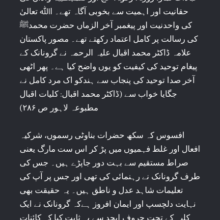
حقانیت اور اہمیت سے بخوبی آگاہ تھے۔ اﷲ تعالیٰ
کی واحدنیت اور پیغمبر آخر الزماں حضرت محمدﷺ
کی رسالت پر کامل اعتماد رکھتے تھے۔ مصور پاکستان
علامہ ڈاکٹر محمد اقبال علیہ الرحمہ نے گرونانک کے
پیغام توحید کی کیفیت کو یوں واضح کیا ہے۔ پھر اٹھی
آخر صدا توحید کی پنجاب سے ہندکو اک مرد کامل نے
جگایا خواب سے (ڈاکٹر محمد اقبال: کلیات اقبال
مطبوعہ لاہور ص ۲۸۶)
افسوس کہ سکھ حضرات بناوٹی رسموں، شرکیہ
افعال اور غلط فہمیوں میں پڑ کر اس ست مارگ یعنی
صراط مستقیم سے بہت دور جاپڑے ہیں۔ جس کی
طرف گرونانک نے رہنمائی کی تھی اور جس پر آپ کی
تعلیمات شاہد عدل و ناطق ہیں۔ یہ حقیقت بھی
نہایت دلچسپ اور ایمان افروز ہےکہ گرونانک نے ایک
کلیہ کے تحت حروف ابجد سے یہ ثابت کیا کہ کائنات