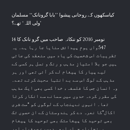
کیاسکھوں کے روحانی پیشوا ’’بابا گرونانک‘‘ مسلمان
’ولی اللہ‘ تھے؟
14 نومبر 2016 کو ننکانہ صاحب میں گرو نانک کا
547واں یومِ پیدائش منایا جا رہا ہے۔ یہ
تقریبات اس شخصیت کی یاد میں منعقد کی جاتی
ہیں جو بلا امتیازِ مذہب و رنگ و نسل ہر کسی کے
لیے پیار کا پیغام لے کر آئی تھی اور ہر
مذہب کے لوگ اس سے بے انتہا محبت کرتے تھے۔
وہ انسان جس کا فلسفہء خدا کسی بھی ایک مذہب
کی مقرر کردہ حدوں میں سمانے سے انکار کرتا
تھا۔ انہوں نےپنجاب کے لوگوں کو “ست شری
اکال”کا نعرہ دے کر ہندوستان کے ان حصوں تک
بھی توحید کا پیغامتک بھی توحید کا پیغام
پہنچایا، جہاں ابھی دوسرے صوفیاء اور