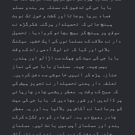
بابا جی کی تدفین کے مسئلہ پر ہندو مسلم
فساد برپا ہوجاتااور کشت و خون تک نوبت
پہنچ جاتی کہ تحصیلدار پرگنہ شکرگڑھ نے
موقع پر پہنچ کر بیچ بچائو کروادیا۔ تحصیل
دار نے علاقے کے مسلمانوں کی ایک خفیہ میٹنگ
بلائی اور کہا کہ تم لوگ آدھی رات کے وقت
بابا جی کی میت کو چپکے سے اڑالو اور پندرہ
بیس چیدہ چیدہ مسلمان بابا جی کی نماز
جنازہ پڑھ کر انہیں خاموشی سے دفن کردیں۔
تعلقہ دار یعنی تحصیلدار نے تجویز پیش کی
کہ صبح کے وقت یہ معطر ریشمی چادر چارپائی
پر ڈالدیں اور شور مچادیں کہ بابا جی کی میت
کو پرماتما نے آکاش پر بلالیا ہے اور یہ معطر
چادر بھیج دی ہے۔ اس چادر کو دو ٹکڑے کرکے
ہندو اور مسلمان آپس میں بانٹ لیں۔ مسلمان
چادر کو دفن کردیں اور ہندو اسے نذر آتش