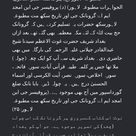
الجواہرات مطبوعہ لاہور) (د) پروفیسر جی این امجد
ایم اے: گرونانک جی اور تاریخ سکھ مت مطبوعہ
لاہورسکھ حضرات یہ تسلیم کرتے ہیں کہ گرونانک
حج بیت اﷲ کے لئے مکہ معظمہ بھی گئے تھے بعد ازاں
بغداد شریف حضرت غوث الاعظم سیدنا شیخ
عبدالقادر جیلانی علیہ الرحمہ کی بارگاہ میں بھی
حاضری دی۔ بغداد شریف سے آپ کو ایک چغہ (چولہ)
ملا تھا جس پر کلمہ طیبہ قرآنی آیات، سورہ فاتحہ،
سورہ اخلاص، سورہ نصر، آیت الکرسی اور اسماء
الحسنیٰ درج ہیں۔ یہ چولہ ڈیرہ بابا نانک ضلع
گورداسپور میں آج بھی موجود ہے۔(پروفیسر جی این
امجد ایم اے: گرونانک جی اور تاریخ سکھ مت مطبوعہ
لاہور: ۲۵)
نوٹ: اس کتاب کےسرورق پر گرونانک کے اس چولے
(چغد) کی تصویر موجود ہے۔ جو آپ کو بغداد
شریف سے ملا تھا اور جس پر قرآنی آیات درج