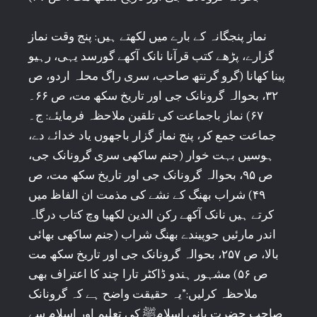
نماز پنجگانہ کے بارے میں لکھتے ہیں: پنج وقت نماز
گزارے، پڑھے کتب قرآنا نانک آکھے گورسد یہی، رہیو
پینا کھانا (گرو گرنتھ صاحب، سری راگ محلہ اردو، ص
۳۲، بحوالہ گرونانک جی اور تاریخ سکھ مت، ص ۶۶۔
۶۷) نماز باجماعت کی تلقین ملاحظہ فرمایئے: ج۔
جماعت جمع کر، پنج نماز گزار باجھوں یاد خدائے دے،
ہوسیں بہت خوار (جنم ساکھی سری گرونانک جی،
ص ۹۵، بحوالہ گرونانک جی اور تاریخ سکھ مت، ص
۴۹) شراب بھنگ کے نشے کی مذمت ان الفاظ میں
کرتے ہیں نانک آکھے رکن الدین لکھیا وچ کتاب درگاہ
اندر مارئیں جوپیندے بھنگ شراب (جنم ساکھی بھائی
بالا، ص ۲۵۷، بحوالہ گرونانک جی اور تاریخ سکھ مت
ص ۵۶) مشہور ہندو ڈاکٹر تارا چند کا اعتراف بھی
ملاحظہ کرلیں:”یہ حقیقت واضح ہے کہ گرونانک
صاحب حضرت بانی اسلامﷺ کی تعلیم اور اسلام سے