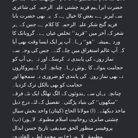
حضرت ابراہیم فرید چشتی علیہ الرحمہ کی شاعری
سے لبریز ہے، بعض کا خیال ہے کہ یہ بھی حضرت بابا
فرید گنج شکر علیہ الرحمہ کا کلام ہے جس کے ہر
شعر کے آخر میں ’’فرید‘‘ تخلص عیاں ہے۔ گرونانک کا
ورد ہمیشہ ’’ھو‘‘ رہا۔ آپ پر ایک ایسا وقت بھی آیا
کہ آپ عالم استغراق میں چلے گئے۔ جس کی وجہ سے
نماز روزے کی پابندی نہ کرسکے اور نہ ہی آپ کو
حجامت بنوانے کا ہوش رہا۔ چنانچہ آپ کےپیروکاروں
نے بھی نماز روزہ کی پابندی کو ضروری نہ سمجھا اور
حجامت کو بھی بالکل ترک کردیا۔
چنانچہ یہاں سے ہندوئوں کے الگ تھلگ ایک نئے فرقے
’’سکھوں‘‘ کی بنیاد پڑگئی۔ تفصیل کے لئے درج ذیل
ماخذ دیکھئے۔ (ا) مولانا الحاج (کپتان) واحد بخش سیال
چشتی صابری: روحانیت اسلام مطبوعہ لاہور) (ب)
پروفیسر منظور الحق صدیقی: تاریخ حسن ابدال
مطبوعہ لاہور (ج) پیر محمد اطہر القادری: