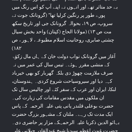
بے حد متاثر تھے اور انہوں نے اپنے آپ کو اس رنگ میں
پورے طور پر رنگین کرلیا تھا” (گرونانک جوت تے
سروپ، ص ۱۹، بحوالہ گرونانک جی اور تاریخ سکھ
مت ص ۱۳) (مولانا الحاج (کپتان) واحد بخش سیال
چشتی صابری، روحانیت اسلام مطبوعہ، لاہور ، ص
۱۸۲)
آغاز میں گرونانک نواب دولت خان کے ہاں مال زکوٰۃ
کے منشی مقرر ہوئے۔ تیس سال کی عمر میں نہ
صرف ملازمت چھوڑ دی بلکہ گھربار کو بھی خیرباد
کہہ دیا اور سیروسیاحت شروع کردی۔ ہندوستان،
لنکا، ایران اور عرب کے سفر کئے اور چالیس سال تک
ان ملکوں میں مقدس مقامات کی زیارت کی۔
حضرت بوعلی قلندر پانی پتی علیہ الرحمہ کے پاس
ایک مدت تک رہے۔ ملتان کے مشہور بزرگ حضرت
بہائو الدین ذکریا علیہ الرحمہکے مزار پر حاضری دی۔
حضرت غوث اعظم سیدنا شیخ عبدالقادر جیلانی علیہ