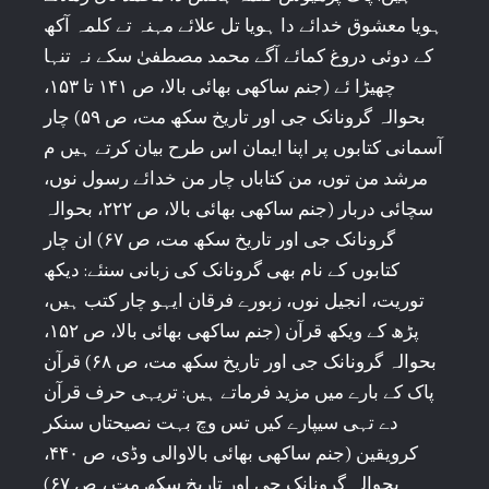
ہویا معشوق خدائے دا ہویا تل علائے مہنہ تے کلمہ آکھ
کے دوئی دروغ کمائے آگے محمد مصطفیٰ سکے نہ تنہا
چھیڑا ئے (جنم ساکھی بھائی بالا، ص ۱۴۱ تا ۱۵۳،
بحوالہ گرونانک جی اور تاریخ سکھ مت، ص ۵۹) چار
آسمانی کتابوں پر اپنا ایمان اس طرح بیان کرتے ہیں م
مرشد من توں، من کتاباں چار من خدائے رسول نوں،
سچائی دربار (جنم ساکھی بھائی بالا، ص ۲۲۲، بحوالہ
گرونانک جی اور تاریخ سکھ مت، ص ۶۷) ان چار
کتابوں کے نام بھی گرونانک کی زبانی سنئے: دیکھ
توریت، انجیل نوں، زبورے فرقان ایہو چار کتب ہیں،
پڑھ کے ویکھ قرآن (جنم ساکھی بھائی بالا، ص ۱۵۲،
بحوالہ گرونانک جی اور تاریخ سکھ مت، ص ۶۸) قرآن
پاک کے بارے میں مزید فرماتے ہیں: تریہی حرف قرآن
دے تہی سیپارے کیں تس وچ بہت نصیحتاں سنکر
کرویقین (جنم ساکھی بھائی بالاوالی وڈی، ص ۴۴۰،
بحوالہ گرونانک جی اور تاریخ سکھ مت ، ص ۶۷)