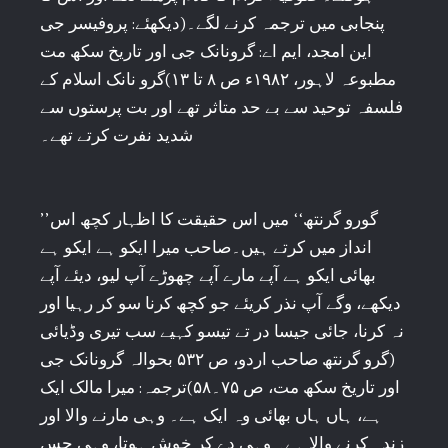
پنجابی میں ترجمہ کرنے لگے۔(دیکھئے: پروفیسر جی
این امجد، ایم اے: گرونانک جی اور تاریخ سکھ مت
مطبوعہ لاہور، ۱۹۸۲ء ص ۸ تا ۱۳)گرو نانک اسلام کے
فلسفہ توحید سے بے حد متاثر تھے اور بت پرستوں سے
شدید نفرت کرتے تھے۔
’’گورو گرنتھ‘‘ میں اس حقیقت کا اظہار کچھ اس
انداز میں کرتے ہیں۔صاحب میرا ایکو ہے ایکو ہے
بھائی ایکو ہے آپے مارے آپے چھوڑے آپ لیو، دیئے آپے
دیکھے، وگے آپ نذر کریئے جو کچھ کرنا سو کر رہیا اور
نہ کرنا، جائی جیسا در تے تیسو کہیے سب تیری وڈیائی
(گرو گرنتھ صاحب اردو، ص ۵۳۲ بحوالہ گرونانک جی
اور تاریخ سکھ مت، ص ۷۵۔۵۸)ترجمہ: میرا مالک ایک
ہے، ہاں ہاں بھائی وہ ایک ہے۔ وہی مارنے والا اور
زندہ کرنے والا ہے۔ وہی دے کر خوش ہوتا، وہی جس