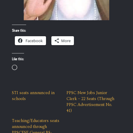
Share this:
Facebook
More
Like this:
Loading…
STI seats announced in
PPSC New Jobs Junior
schools
Clerk – 22 Seats (Through
PPSC Advertisement No.
41)
Teaching/Educators seats
announced through
PPSCESE General BS-