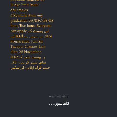
14Age limit: Male
35Females
38Qualification: any
graduation BA/BSC/BS/BS
hons/Bsc hons. Everyone
can apply..اس پوسٹ کے
لیے B.Ed لازمی نہیں ہےFor
Preparation, Join Sir
Tauqeer Classes Last
date: 28 November,
2025یہ پوسٹ سب کے
ساتھ شیئر کر دیں- تاکہ
سب لوگ اپلائی کر سکیں-
PREVIOUS ARTICLE
ڈایناسور۔۔۔