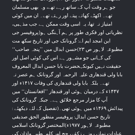
جو ہر وقت آپ کے ساتھ رہے تھے، وہ بھی مسلمان
تھے۔ اکھٹے کھاتے پیتے اور رہتے تھے۔ ان میں کوئی
امتیاز نہ تھا، یہ اسی وقت ممکن ہے جب مذہبی،
نظریاتی اور فکری طور پر ہم آہنگی ہو(پروفیسر جی
این امجد ایم اے: گرونانک جی اور تاریخ سکھ مت
مطبوعہ لاہور ص ۲۳)حسن ابدال میں ’’پنجہ صاحب‘‘
کی کہانی جو مشہور ہے اس کی کوئی اصل اور
حقیقت نہیں کیونکہحضرت بابا حسن ابدال المعروف
بابا ولی قندھاری علیہ الرحمہ اور گرونانک ہم عصر نہ
تھے۔ بلکہ بابا ولی قندھاری کی وفات ۱۴۱۷ء اور
۱۴۴۷ء کے درمیان ہوئی اور قندھار ’’افغانستان‘‘ میں
آپ کا مزار مرجع خلائق ہے۔ جبکہ گرونانک کی
پیدائش ۱۴۶۹ء میں ہوئی تھی۔(تفصیل کے لئے دیکھئے :
تاریخ حسن ابدال: پروفیسر منظور الحق صدیقی
مطبوعہ لاہور ۱۹۷۷ء)المختصر گرونانک اسلامی
عبادات نماز، روزہ، زکوٰۃ، حج اور کلمہطیبہ واذان کی