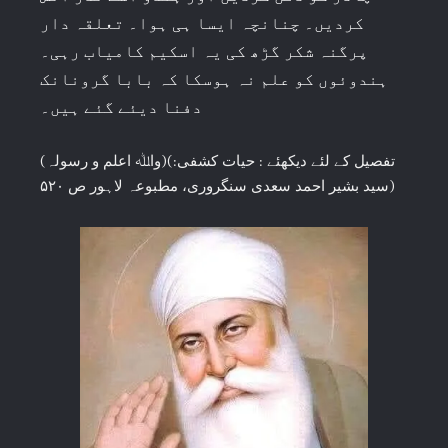
کردیں۔ چنانچہ ایسا ہی ہوا۔ تعلقہ دار
پرگنہ شکر گڑھ کی یہ اسکیم کامیاب رہی۔
ہندوئوں کو علم نہ ہوسکا کہ بابا گرونانک
دفنا دیئے گئے ہیں۔
(واﷲ اعلم و رسولہ)(تفصیل کے لئے دیکھئے : حیات کشفی:
سید بشیر احمد سعدی سنگروری، مطبوعہ لاہور ص ۵۲۰)