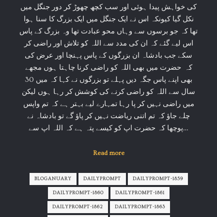
کی خواہش پیدا ہوئی اور سب کچھ چھوڑ کر دور جنگل میں
نکل گیا کیونکہ اس نے ایک جنگل میں ایک بزرگ کا سنا ہوا
تھا کہ جو برسوں سے وہاں محو عبادت تھا وہ بزرگ کے پاس
اس لیے گئے کہ ان کی مدد سے اللہ کو تلاش اور راضی کر
سکے جب بادشاہ ان بزرگوں کے پاس پہنچا اور عرض کی
کہ حضرت میں بھی اللہ کو راضی کرنا چاہتا ہوں مجھے
بھی اپنے پاس جگہ دیں پہلے تو بزرگوں نے کہا کہ میں 30
سال سے اللہ کو راضی کرنے کی کوشش کر رہا ہوں لیکن
میں راضی نہیں کر پا رہا تمہارے لیے بہتر ہے کہ تم واپس
چلے جاؤ کہ تم اتنی ریاضت نہیں کر پاؤ گے تو بادشاہ نے
پوچھا کہ حضرت اپ کو کیسے پتہ ہے کہ اللہ اپ سے…
Read more
BLOGANUARY
DAILYPROMPT
DAILYPROMPT-1859
DAILYPROMPT-1860
DAILYPROMPT-1861
DAILYPROMPT-1862
DAILYPROMPT-1863