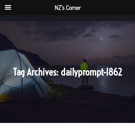
NZ's Corner
NZ's Corner
Main menu
Main me
Tag Archives:
dailyprompt-1862