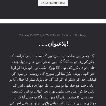
DAILYPROMPT-1865
February 18, 2025
by
NZ's Collection
0
NZ's Blogs
بلاعنوان۔۔۔!
ایک جعلی پیر صاحب اپنے مریدوں کے سامنے اپنی کرامت کا
ذکر کر رھے تھے…🙂👇 کہ میں صحرا میں جا رہا تھا، چلتے
چلتے دو دن گزر گئے تھے 🚶‍♂️ بھوک لگتی تو ہاتھ بڑھا کر اڑتا
ھوا کوئی پرندہ پکڑ لیتا اور سورج کی روشنی پر بھون کر
کھاتا…!!خدا کر شکر ادا کر کے آگے چل پڑتا، نماز کا خیال آیا تو
پانی ختم ھو چکا تھا تو میں نے ایک جھاڑی دیکھی اس کے
پاس جا کر زمین سے مٹھی بھر ریت اٹھائی تو اس کے نیچے
سے پانی کا چشمہ نکل آیا میں پینے لگا تو خیال آیا کہ یہ
جھاڑی پیاسی ھے پہلے اسے پانی پلاؤں، چلو بھر پانی اس کی