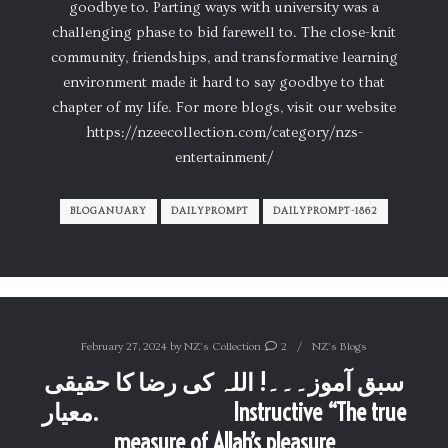
goodbye to. Parting ways with university was a
challenging phase to bid farewell to. The close-knit
community, friendships, and transformative learning
environment made it hard to say goodbye to that
chapter of my life. For more blogs, visit our website
https://nzeecollection.com/category/nzs-
entertainment/
BLOGANUARY
DAILYPROMPT
DAILYPROMPT-1862
February 27, 2024
by
NZ's Collection
2
NZ's Blogs
سبق آموز۔۔۔! اللہ کی رضا کا حقیقی
معیار. Instructive “The true
measure of Allah’s pleasure