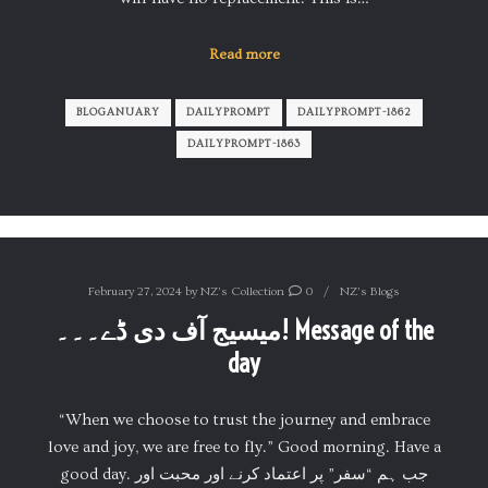
Read more
BLOGANUARY
DAILYPROMPT
DAILYPROMPT-1862
DAILYPROMPT-1863
February 27, 2024
by
NZ's Collection
0
NZ's Blogs
میسیج آف دی ڈے۔۔۔! Message of the
day
“When we choose to trust the journey and embrace
love and joy, we are free to fly.” Good morning. Have a
good day. جب ہم “سفر” پر اعتماد کرنے اور محبت اور