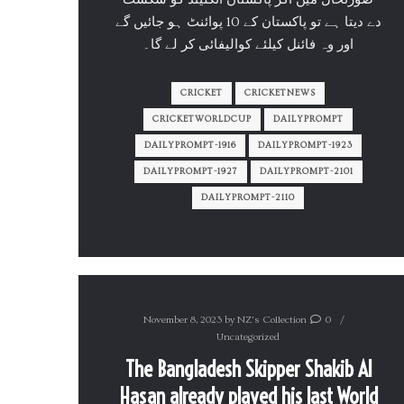
دے دیتا ہے تو پاکستان کے 10 پوائنٹ ہو جائیں گے
اور وہ فائنل کیلئے کوالیفائی کر لے گا۔
CRICKET
CRICKETNEWS
CRICKETWORLDCUP
DAILYPROMPT
DAILYPROMPT-1916
DAILYPROMPT-1923
DAILYPROMPT-1927
DAILYPROMPT-2101
DAILYPROMPT-2110
November 8, 2023
by
NZ's Collection
0
Uncategorized
The Bangladesh Skipper Shakib Al
Hasan already played his last World