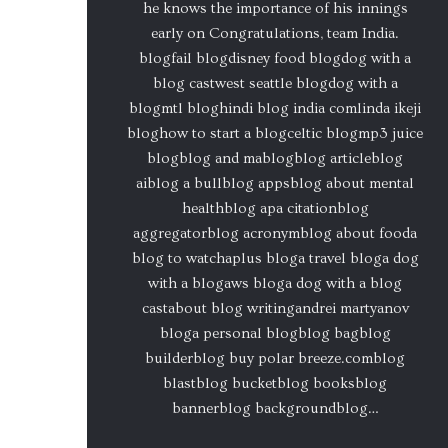
he knows the importance of his innings
early on Congratulations, team India.
blogfail blogdisney food blogdog with a
blog castwest seattle blogdog with a
blogmtl bloghindi blog india comlinda ikeji
bloghow to start a blogceltic blogmp3 juice
blogblog and mablogblog articleblog
aiblog a bullblog appsblog about mental
healthblog apa citationblog
aggregatorblog acronymblog about fooda
blog to watchaplus bloga travel bloga dog
with a blogaws bloga dog with a blog
castabout blog writingandrei martyanov
bloga personal blogblog bagblog
builderblog buy polar breeze.comblog
blastblog bucketblog booksblog
bannerblog backgroundblog…