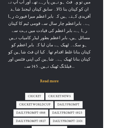
میں تو وہ فٹ ہو نہیں پا رہے تھے اور اب آپ نے
ان کو کپتان بنا ڈالا۔ سابق کپتان لیجنڈ شاہد
آفریدی کہتے ہیں کہ بابر اعظم میرا فیورٹ رہا
ہے۔ بابراعظم چار سال سے قومی ٹیم کا کپتان
رہا ہے، بابر اعظم کی قیادت میں بہت سے
مسائل ہیں، بابر اعظم بطور لیڈر کامیاب نہیں
ہو سکے۔ ٹھیک ہے مان لیا کہ بابر اعظم کو
کپتان بنانا غلط اقدام تھا۔ کیا ان فٹ شاہین کو
کپتان بنانا ٹھیک ہے۔ شاہین کی اپنی فٹنس اور
فیلڈنگ ٹھیک نہیں۔145 سے…
Read more
CRICKET
CRICKETNEWS
CRICKETWORLDCUP
DAILYPROMPT
DAILYPROMPT-1916
DAILYPROMPT-1923
DAILYPROMPT-1927
DAILYPROMPT-2101