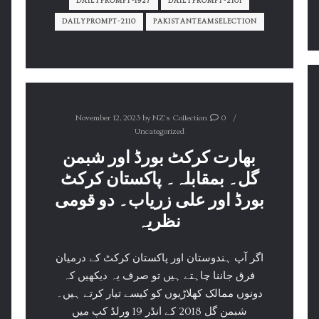
DAILYPROMPT-1927
DAILYPROMPT-2101
DAILYPROMPT-2110
PAKISTANTEAMSELECTION
November 12, 2023
by
NZ's Collection
0
Uncategorized
بھارت کرکٹ بورڈ اور شبمن
گل۔ بمقابلہ۔ پاکستان کرکٹ
بورڈ اور علی زریاب۔ دو قومی
نظریہ
اگر آپ ہندوستان اور پاکستان کرکٹ کے درمیان
فرق جاننا چاہتے ہیں تو صرف یہ دیکھیں کہ
دونوں ممالک کھلاڑیوں کو کیسے تیار کرتے ہیں۔
شبمن گل 2018 کے انڈر 19 ورلڈ کپ میں