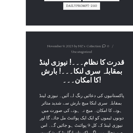
DAILYPROMPT-2110
November 9, 2023
by
NZ's Collection
0
Uncategorized
قدرت کا نظام۔۔۔! نیوزی لینڈ
بمقابلہ سری لنکا۔۔۔! بارش
کا امکان۔۔۔!
پاکستانیوں کی دعائیں رنگ لے آئیں۔ نیوزی لینڈ
بمقابلہ سری لنکا میچ بارش سے شدید متاثر
ہونے کا امکان۔ میچ نہ ہونے کی صورت میں
دونوں ٹیموں کو ایک ایک پوائنٹ مل جائے گا اور
نیوزی لینڈ کے کل 9 پوائنٹ ہو جائیں گے۔ اس
صورتحال میں اگر پاکستان انگلینڈ کو شکست