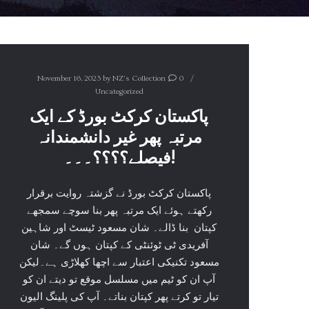
November 16, 2023
by
NZ's Collection
0
Uncategorized
پاکستان کرکٹ بورڈ کے ایک
مرتبہ پھر غیر دانشمندانہ
فیصلے؟؟؟؟۔۔۔!
پاکستان کرکٹ بورڈ نے گزشتہ روایت برقرار
رکھتے ہوئے ایک مرتبہ پھر بنا سوچے سمجھے
کپتان ‏ بنا ڈالے۔ شان مسعود ٹیسٹ اور شاہین
آفریدی ٹی ٹوئنٹی کے کپتان ہوں گے۔ شان
مسعود تکنیکی اعتبار سے اچھا کھلاڑی ہے۔لیکن
آپ ان کو ٹیم میں مسلسل موقع تو دیتے ان کو
تیار تو کرتے پھر کپتان بناتے۔ آپ کی پلینگ الیون