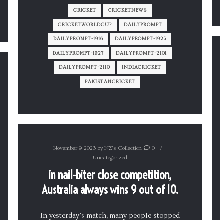
CRICKET
CRICKETNEWS
CRICKETWORLDCUP
DAILYPROMPT
DAILYPROMPT-1916
DAILYPROMPT-1923
DAILYPROMPT-1927
DAILYPROMPT-2101
DAILYPROMPT-2110
INDIACRICKET
PAKISTANCRICKET
November 9, 2023
by
NZ's Collection
0
Uncategorized
in nail-biter close competition,
Australia always wins 9 out of 10.
In yesterday’s match, many people stopped