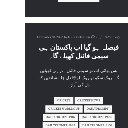
November 10, 2023
by
NZ's Collection
2
NZ's Blogs
فیصلہ ہو گیا اب پاکستان ہی
سیمی فائنل کھیلے گا۔
بس بھائی اب تو سیمی فائنل ہم ہی کھیلیں
گے۔روک سکو تو روک لو🤣 دل جلے شائقین کے
دل کی آواز۔
CRICKET
CRICKETNEWS
CRICKETWORLDCUP
DAILYPROMPT
DAILYPROMPT-1916
DAILYPROMPT-1923
DAILYPROMPT-1927
DAILYPROMPT-2101