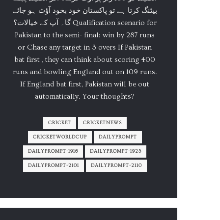
بیٹنگ کرتا ہے تو پاکستان خود بخود آؤٹ ہو جائے
گا۔ آپ کے خیالات؟ Qualification scenario for
Pakistan to the semi- final: win by 287 runs
or Chase any target in 3 overs If Pakistan
bat first , they can think about scoring 400
runs and bowling England out on 109 runs.
If England bat first, Pakistan will be out
automatically. Your thoughts?
CRICKET
CRICKETNEWS
CRICKETWORLDCUP
DAILYPROMPT
DAILYPROMPT-1916
DAILYPROMPT-1923
DAILYPROMPT-2101
DAILYPROMPT-2110