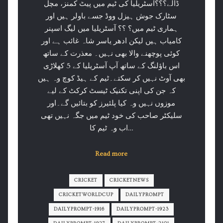
ڈالے؟؟؟آسٹریلیا کی ٹیم میں پیٹ کمنز، مچل
سٹارک جوش ہیزل ووڈ جسے باولر ہیں اور
ہماری ٹیم میں؟ ؟؟ آسٹریلیا میں لیگ اسپنر
کامیاب ہیں لیکن ادھر یاسر شاہ غائب ہے اور
کوئی پوچھنے والا بھی نہیں۔ معذرت کے ساتھ
اس باؤلنگ کے ساتھ آپ آسٹریلیا کے 5 کھلاڑی
بھی آوٹ نہیں کر سکتے۔ٹیم کے ہیڈ کوچ وہ ہیں
کہ جن کی اپنی تکنیک ٹیسٹ کرکٹ کے لیے
موزوں نہیں وہ کیا پلئیرز کو بتائیں گے۔اور
سلیکٹر صاحب کی خود ٹیم میں جگہ نہیں تھی
اب وہ ٹیم کا…
Read more
CRICKET
CRICKETNEWS
CRICKETWORLDCUP
DAILYPROMPT
DAILYPROMPT-1916
DAILYPROMPT-1923