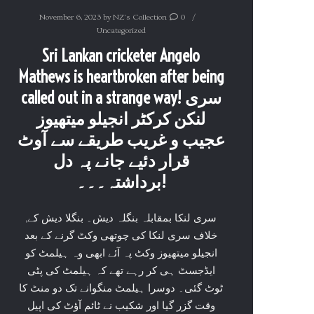
November 6, 2023
by
NZ's Collection
0
Uncategorized
Sri Lankan cricketer Angelo
Mathews is heartbroken after being
called out in a strange way! سری
لنکن کرکٹر انجیلو میتھیوز
عجیب و غریب طریقے سے آوٹ
قرار دئیے جانے پہ دل
برداشتہ۔۔۔!
,سری لنکا بمقابلہ بنگلہ دیش۔ بنگلا دیش کے
خلاف سری لنکا کی چوتھی وکٹ گرنے کے بعد
انجیلو میتھیوز وکٹ پہ آئے ابھی وہ ہیلمٹ کو
ایڈجسٹ ہی کر رہے تھے کہ ہیلمٹ کی پٹی
ٹوٹ گئی۔ دوسرا ہیلمٹ منگوانے تک دو منٹ کا
وقت گزر گیا اور شکیب نے ٹائم آؤٹ کی اپیل