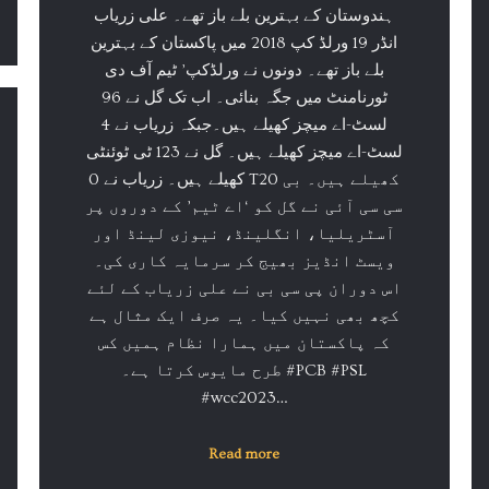
ہندوستان کے بہترین بلے باز تھے۔ علی زریاب
انڈر 19 ورلڈ کپ 2018 میں پاکستان کے بہترین
بلے باز تھے۔ دونوں نے ورلڈکپ’ ٹیم آف دی
ٹورنامنٹ میں جگہ بنائی۔ اب تک گل نے 96
لسٹ-اے میچز کھیلے ہیں۔جبکہ زریاب نے 4
لسٹ-اے میچز کھیلے ہیں۔ گل نے 123 ٹی ٹوئنٹی
کھیلے ہیں۔ زریاب نے 0 T20 کھیلے ہیں۔ بی
سی سی آئی نے گل کو ‘اے ٹیم’ کے دوروں پر
آسٹریلیا، انگلینڈ، نیوزی لینڈ اور
ویسٹ انڈیز بھیج کر سرمایہ کاری کی۔
اس دوران پی سی بی نے علی زریاب کے لئے
کچھ بھی نہیں کیا۔ یہ صرف ایک مثال ہے
کہ پاکستان میں ہمارا نظام ہمیں کس
طرح مایوس کرتا ہے۔ #PCB #PSL
#wcc2023…
Read more