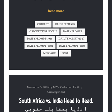
Read more
CRICKET
CRICKETNEWS
CRICKETWORLDCUP
DAILYPROMPT
DAILYPROMPT-1916
DAILYPROMPT-1927
DAILYPROMPT-2101
DAILYPROMPT-2110
MESSAGE
POST
November 5, 2023
by
NZ's Collection
0
Uncategorized
South Africa vs. India Head to Head.
انڈیا بمقابلہ جنوبی