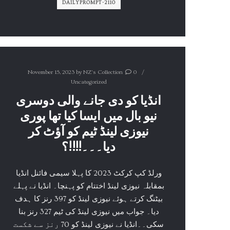
DAILYPROMPT-2110
November 15, 2023
by
NZ's Collection
0
Uncategorized
انڈیا کو دی جانے والی دوسری
نیو بال میں ایسا کیا تھا پوری
نیوزی لینڈ ٹیم کو آؤٹ کر
دیا۔۔۔!!!!؟
ورلڈ کپ کرکٹ 2023 کا پہلا سیمی فائنل انڈیا
بمقابلہ نیوزی لینڈ اختتام کو پہنچا۔ انڈیا نے پہلے
بیٹنگ کرتے ہوئے نیوزی لینڈ کو 397 رنز کا ہدف
دیا۔ جواب میں نیوزی لینڈ کی ٹیم 327 رنز بنا
سکی۔۔انڈیا نے نیوزی لینڈ کو 70 رنز سے شکست