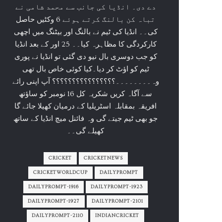
دے دی۔ انڈیا کی جانب سے محمد شامی نے
تباہ کن بالنگ کرتے ہوئے 6 وکٹیں حاصل
کی۔۔ انڈیا کی ٹیم نے بالنگ اور بیٹنگ میں اچھی
کارکردگی کا مظاہرہ کیا۔۔ 25 اور کے بعد انڈیا
کو جب دوسری بال نیو دی گئی تو انڈیا نے پوری
ٹیم کو اؤٹ کر دیا۔کیا کوئی خاص بال تھی
وہ۔۔۔۔۔۔۔۔؟؟؟؟؟؟؟؟؟؟؟؟؟؟؟؟ آپ اپنی رائے
سے آگاہ کریں شکریہ کل 16 نومبر کو ساؤتھ
افریقہ بمقابلہ اسٹریلیا کے درمیان کھیلا جائے گا
جو بھی ٹیم جیتے گی وہ فائنل میچ انڈیا کے ساتھ
کھیلے گی۔۔
CRICKET
CRICKETNEWS
CRICKETWORLDCUP
DAILYPROMPT
DAILYPROMPT-1916
DAILYPROMPT-1923
DAILYPROMPT-1927
DAILYPROMPT-2101
DAILYPROMPT-2110
INDIANCRICKET