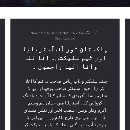
November 20, 2023
by
NZ's Collection
0
Uncategorized
پاکستان ٹور آف آسٹریلیا
اور ٹیم سلیکشن۔ انا للہ
وانا الیہ راجعون ۔
چیف سلیکٹر وہاب ریاض صاحب نے ٹیم کا اعلان
کر دیا۔ چیف سلیکٹر صاحب پوچھنا یہ تھا کہ
شاہین شاہ آفریدی کے ساتھ کیا آپ خود باؤلنگ
کروائیں گے۔ آسٹریلیا میں جہاں ہم وسیم
اکرم،وقار یونس، شعیب اختر اور ثقلین مشتاق
کے ہوتے بھی بری طرح ناکام رہے ہیں اس کے
باوجود آپ نے یہ گلی محلے کے باولر سلیکٹ کر