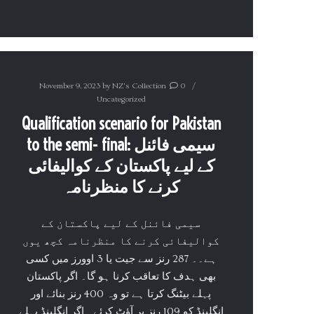
November 9, 2023
by
NZ's Collection
0
Uncategorized
Qualification scenario for Pakistan
to the semi- final: سیمی فائنل
کے لیے پاکستان کے کوالیفائی
کرنے کا منظرنامہ
سیمی فائنل کے لیے پاکستان کے
کوالیفائی کرنے کا منظرنامہ کچھ یوں
ہے۔۔ 287 رنز سے جیت یا 3 اوورز میں کسی
بھی ہدف کا تعاقب کرنا ہو گا۔ اگر پاکستان
پہلے بیٹنگ کرتا ہے تو وہ 400 رنز بنائے اور
انگلینڈ کو 109 رنز پر آؤٹ کرئے۔ اگر انگلینڈ پہلے