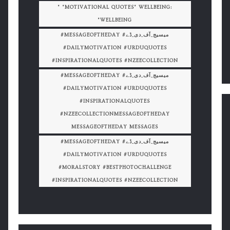
" "MOTIVATIONAL QUOTES" WELLBEING:
"WELLBEING
#MESSAGEOFTHEDAY #میسیج_آف_دی_ڈے
#DAILYMOTIVATION #URDUQUOTES
#INSPIRATIONALQUOTES #NZEECOLLECTION
#MESSAGEOFTHEDAY #میسیج_آف_دی_ڈے
#DAILYMOTIVATION #URDUQUOTES
#INSPIRATIONALQUOTES
#NZEECOLLECTIONMESSAGEOFTHEDAY
MESSAGEOFTHEDAY MESSAGES
#MESSAGEOFTHEDAY #میسیج_آف_دی_ڈے
#DAILYMOTIVATION #URDUQUOTES
#MORALSTORY #BESTPHOTOCHALLENGE
#INSPIRATIONALQUOTES #NZEECOLLECTION