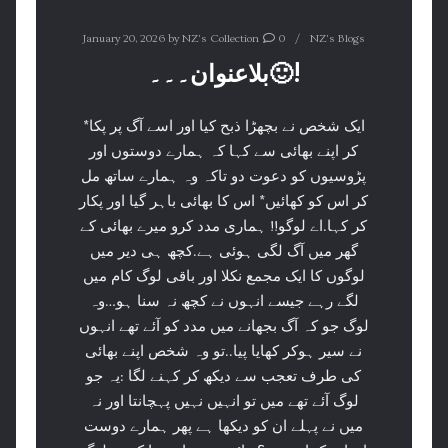
January 20, 2026
by
NZ's Collection
0
NZ's Blogs
بلاعنوان۔۔۔🙂!
*ایک شخص نے بچھڑا ذبح کیا اور اسے آگ پر پکا
کر اپنے بھائی سے کہا کہ ہمارے دوستوں اور
پڑوسیوں کو دعوت دو تاکہ وہ ہمارے ساتھ مل
کر اس کو کھائیں* اس کا بھائی باہر گیا اور پکار
کر کہا.اے لوگو!! ہماری مدد کرو میرے بھائی کے
گھر میں آگ لگی ہوئی ہے.کچھ ہی دیر میں
لوگوں کا ایک مجمع نکلا اور باقی لوگ کام میں
لگے رہے جیسے انہوں نے کچھ نہ سنا ہو…وہ
لوگ جو کہ آگ بجھانے میں مدد کو آئے تھے انہوں
نے سیر ہوکر کھایا پیا..تو وہ شخص اپنے بھائی
کی طرف تعجب سے دیکھ کر کہنے لگا :یہ جو
لوگ آئے تھے میں تو انہیں نہیں پہچانتا اور نہ
میں نے پہلے ان کو دیکھا ہے پھر ہمارے دوست