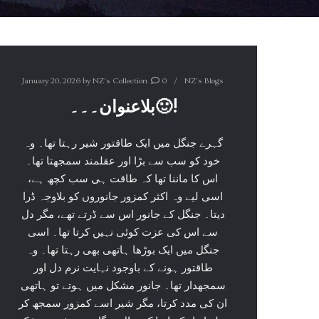
January 20, 2026
by
NZ's Collection
0
NZ's Blogs
بلاعنوان۔۔۔🙂!
گہرے جنگل میں ایک طاقتور شیر رہتا تھا۔ وہ
خود کو سب سے بڑا اور عقلمند سمجھتا تھا۔
اس کا ماننا تھا کہ طاقت ہی سب کچھ ہے،
اسی لیے وہ اکثر کمزور جانوروں کو بلاوجہ ڈرا
دیتا۔ جنگل کے جانور اس سے ڈرتے تھے، مگر دل
سے اس کی عزت کوئی نہیں کرتا تھا۔ اسی
جنگل میں ایک بوڑھا ہاتھی بھی رہتا تھا۔ وہ
طاقتور ہونے کے باوجود نہایت نرم دل اور
سمجھدار تھا۔ جانور مشکل میں ہوتے تو ہاتھی
ان کی مدد کرتا، مگر شیر اسے کمزور سمجھ کر