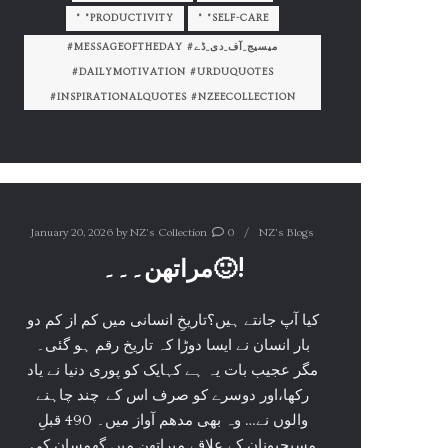
" "PRODUCTIVITY
" "SELF-CARE
#MESSAGEOFTHEDAY #میسیج_آف_دی_ڈے
#DAILYMOTIVATION #URDUQUOTES
#INSPIRATIONALQUOTES #NZEECOLLECTION
January 20, 2026
by
NZ's Collection
0
NZ's Blogs
مراتھن۔۔۔🙂!
کیا آپ جانتے ہیں؟تاریخِ انسانی میں کم از کم دو
بار انسان نے ایسا دوڑا کہ تاریخ رقم ہو گئی۔
مگر عجیب بات یہ ہے کہایک کو پوری دنیا نے یاد
رکھا،اور دوسرے کو صرف اس کے چند چاہنے
والوں نے… وہ بھی مدھم آواز میں۔ 490 قبلِ
مسیحیونان کے علاقے میراتھن میں گھمسان کی