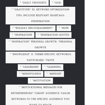
" "DAILY THOUGHTS
" "GOD
" "GRATITUDE" III. KEYWORD OPTIMIZATION
TIPS: INCLUDE RELEVANT HASHTAGS:
#INSPIRATION
" "HOLIDAY ENCOURAGEMENT"
" "HOPE
" "INSPIRATION
" "INSPIRATION QUOTES
" "INSPIRATION" PERSONAL GROWTH: "PERSONAL
GROWTH
" "KNOWLEDGE" II. THEME-SPECIFIC KEYWORDS:
FAITH-BASED: "FAITH
" "LEADERSHIP
" "LEARNING
" "MINDFULNESS
" "MINDSET
" "MOTIVATION
" "MOTIVATIONAL MESSAGES FOR
ENTREPRENEURS" TARGET AUDIENCE: TAILOR
KEYWORDS TO THE SPECIFIC AUDIENCE YOU