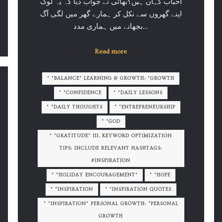
احباب کہاں ہیں؟بھائی نے جواب دیا کہ یہ لوگ
اپنے گھروں سے نکل کر ہمارے گھر میں لگی آگ
بجھانے میں ہماری مدد…
Read more
" "BALANCE" LEARNING & GROWTH: "GROWTH
" "CONFIDENCE
" "DAILY LESSONS
" "DAILY THOUGHTS
" "ENTREPRENEURSHIP
" "GOD
" "GRATITUDE" III. KEYWORD OPTIMIZATION
TIPS: INCLUDE RELEVANT HASHTAGS:
#INSPIRATION
" "HOLIDAY ENCOURAGEMENT"
" "HOPE
" "INSPIRATION
" "INSPIRATION QUOTES
" "INSPIRATION" PERSONAL GROWTH: "PERSONAL
GROWTH