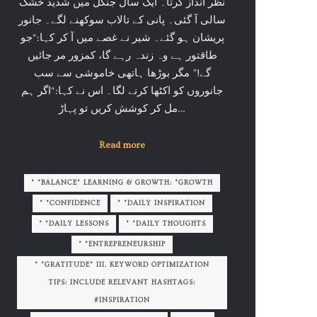
نظر انداز کرتا۔ ایک سال جنگل میں شدید خشک
سالی آ گئی۔ پانی کے تالاب سوکھنے لگے۔ جانور
پریشان ہو گئے۔ شیر نے غصے میں آ کر کہا:“جو
طاقتور ہے وہ زندہ رہے گا، کمزور مر جائیں
گے!” مگر بوڑھا ہاتھی خاموشی سے سب
جانوروں کو اکٹھا کرنے لگا۔ اس نے کہا:“اگر ہم
مل کر کوشش کریں تو پہاڑ…
Read more
" "BALANCE" LEARNING & GROWTH: "GROWTH
" "CONFIDENCE
" "DAILY INSPIRATION
" "DAILY LESSONS
" "DAILY THOUGHTS
" "ENTREPRENEURSHIP
" "GRATITUDE" III. KEYWORD OPTIMIZATION
TIPS: INCLUDE RELEVANT HASHTAGS:
#INSPIRATION