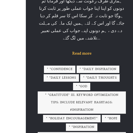
ہماری طرف رعونت سے دیکھا اور فرمایا تم
دونوں کو اپنا اپنا جواب عملی طور پر ثابت کرنا
ہوگا جو ثابت نہ کر سکا اس کا سر قلم کر دیا
جائے گا اور اس کے لئے ہمیں ایک ماہ کی مہلت
دے دی ، ہم دونوں اپنے جواب کی عملی تعبیر
تلاشنے میں لگ گئے…
Read more
" "CONFIDENCE
" "DAILY INSPIRATION
" "DAILY LESSONS
" "DAILY THOUGHTS
" "GOD
" "GRATITUDE" III. KEYWORD OPTIMIZATION
TIPS: INCLUDE RELEVANT HASHTAGS:
#INSPIRATION
" "HOLIDAY ENCOURAGEMENT"
" "HOPE
" "INSPIRATION