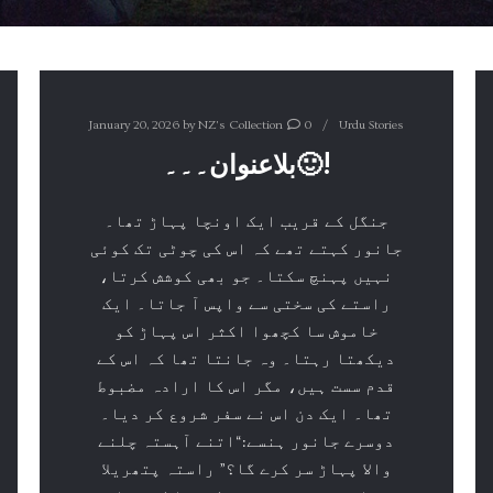
January 20, 2026
by
NZ's Collection
0
Urdu Stories
بلاعنوان۔۔۔🙂!
جنگل کے قریب ایک اونچا پہاڑ تھا۔
جانور کہتے تھے کہ اس کی چوٹی تک کوئی
نہیں پہنچ سکتا۔ جو بھی کوشش کرتا،
راستے کی سختی سے واپس آ جاتا۔ ایک
خاموش سا کچھوا اکثر اس پہاڑ کو
دیکھتا رہتا۔ وہ جانتا تھا کہ اس کے
قدم سست ہیں، مگر اس کا ارادہ مضبوط
تھا۔ ایک دن اس نے سفر شروع کر دیا۔
دوسرے جانور ہنسے:“اتنے آہستہ چلنے
والا پہاڑ سر کرے گا؟” راستہ پتھریلا