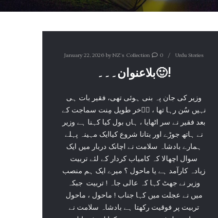
January 22, 2026
by
NZ's Collection
0
Urdu Stories
بلاعنوان۔۔۔🙂!
وزیر کی جان پہ بنی ہوئی تھی، فقیر بات ہی
نہیں سُن رہا تھا ، اۤخر طویل مِنت سماجت کے
بعد فقیر نے سر اٹھایا ، ہاں بول کیا کہنا ہے وزیر
نے ہاتھ جوڑے اور بتانا شروع کیاایک مہینہ پہلے
ہمارے بادشاہ سلامت نے اچانک دربار میں ایک
سوال اچھالا کہ کامیاب کردار کے لئے تربیت
زیادہ کارآمد ہے یا ماحول ؟ میرے ایک ہم منصب
وزیر نے جھٹ کہا کہ عالی جاہ ! تربیت جبکہ
میں نے عجلت میں کہا جناب ! ماحول ، ماحول
تربیت پر فوقیت رکھتا ہے بادشاہ سلامت نے