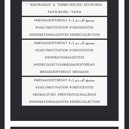
" "KNOWLEDGE" II. THEME-SPECIFIC KEYWORDS:
FAITH-BASED: "FAITH
#MESSAGEOFTHEDAY #میسیج_آف_دی_ڈے
#DAILYMOTIVATION #URDUQUOTES
#INSPIRATIONALQUOTES #NZEECOLLECTION
#MESSAGEOFTHEDAY #میسیج_آف_دی_ڈے
#DAILYMOTIVATION #URDUQUOTES
#INSPIRATIONALQUOTES
#NZEECOLLECTIONMESSAGEOFTHEDAY
MESSAGEOFTHEDAY MESSAGES
#MESSAGEOFTHEDAY #میسیج_آف_دی_ڈے
#DAILYMOTIVATION #URDUQUOTES
#MORALSTORY #BESTPHOTOCHALLENGE
#INSPIRATIONALQUOTES #NZEECOLLECTION