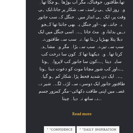
تھا،طاقتور، خوفناک، مگر اب بوڑھا ہو چکا تھا۔
وہ روز ایک ہی راستے سے شکار پر جاتا،ایک ہی
وقت پر، ایک ہی انداز میں۔ جنگل کے سب جانور
یہ جانتے تھے—اور جنگل یہ بھی جانتا تھا کہجو
نہیں بدلتا، وہ مٹ جاتا ہے۔ اسی جنگل میں ایک
دبلا پتلا بھیڑیا رہتا تھا۔نہ سب سے طاقتور،نہ
سب سے تیز،نہ سب سے بڑا۔ مگر وہ مشاہدہ
کرتا تھا۔ وہ دیکھتا تھا کہ کون سا درخت کب
سایہ دیتا ہے،کون سا جانور کب لاپرواہ ہوتا
ہے،اور کب شور مچانا موت کو دعوت دینا ہوتا
ہے۔ ایک دن شدید قحط پڑا۔شکار کم ہو گیا۔
طاقتور جانور ایک دوسرے سے لڑنے لگے۔ شیر نے
غصے میں اپنی طاقت دکھائی—مگر کمزور جسم
نے ساتھ نہ دیا۔ چیتا…
Read more
" "CONFIDENCE
" "DAILY INSPIRATION