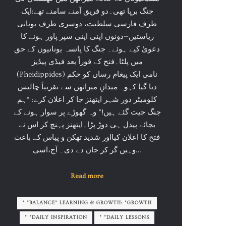
جنگ برپا تھی۔دو فریق آمنے سامنے تھے:ایک
طرف فارسی سلطنت، دوسری طرف یونانی
ریاستیں—دونوں اپنی اپنی سپر پاور ہونے کا
دعویٰ کیے ہوئے۔ جنگ کا پانسہ یونانیوں کے حق
میں پلٹا۔فتح کے فوراً بعد فیڈی پیڈیز
(Pheidippides) نامی ایک پیغام رساں کو حکم
دیا گیا کہوہ میدانِ میراتھن سے تقریباً چالیس
کلومیٹر دور شہر ایتھنز جا کر اعلان کرے: “ہم
جنگ جیت گئے ہیں!” وہ گھوڑے پر سوار ہونے کے
بجائے پیدل ہی دوڑ پڑا۔ایتھنز پہنچ کر اس نے
فتح کا اعلان کیااور شدید تھکن و پیاس کے باعث
وہیں گر کر جان دے دی۔ آج،اسی…
Read more
" "BALANCE" LEARNING & GROWTH: "GROWTH
" "DAILY INSPIRATION
" "DAILY LESSONS