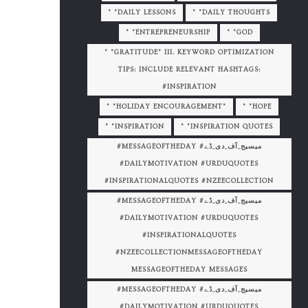
" "DAILY LESSONS
" "DAILY THOUGHTS
" "ENTREPRENEURSHIP
" "GOD
" "GRATITUDE" III. KEYWORD OPTIMIZATION
TIPS: INCLUDE RELEVANT HASHTAGS:
#INSPIRATION
" "HOLIDAY ENCOURAGEMENT"
" "HOPE
" "INSPIRATION
" "INSPIRATION QUOTES
#MESSAGEOFTHEDAY #میسیج_آف_دی_ڈے
#DAILYMOTIVATION #URDUQUOTES
#INSPIRATIONALQUOTES #NZEECOLLECTION
#MESSAGEOFTHEDAY #میسیج_آف_دی_ڈے
#DAILYMOTIVATION #URDUQUOTES
#INSPIRATIONALQUOTES
#NZEECOLLECTIONMESSAGEOFTHEDAY
MESSAGEOFTHEDAY MESSAGES
#MESSAGEOFTHEDAY #میسیج_آف_دی_ڈے
#DAILYMOTIVATION #URDUQUOTES