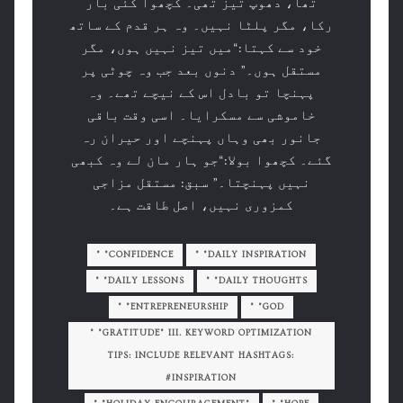
تھا، دھوپ تیز تھی۔ کچھوا کئی بار
رکا، مگر پلٹا نہیں۔ وہ ہر قدم کے ساتھ
خود سے کہتا:“میں تیز نہیں ہوں، مگر
مستقل ہوں۔” دنوں بعد جب وہ چوٹی پر
پہنچا تو بادل اس کے نیچے تھے۔ وہ
خاموشی سے مسکرایا۔ اسی وقت باقی
جانور بھی وہاں پہنچے اور حیران رہ
گئے۔ کچھوا بولا:“جو ہار مان لے وہ کبھی
نہیں پہنچتا۔” سبق: مستقل مزاجی
کمزوری نہیں، اصل طاقت ہے۔
" "CONFIDENCE
" "DAILY INSPIRATION
" "DAILY LESSONS
" "DAILY THOUGHTS
" "ENTREPRENEURSHIP
" "GOD
" "GRATITUDE" III. KEYWORD OPTIMIZATION
TIPS: INCLUDE RELEVANT HASHTAGS:
#INSPIRATION