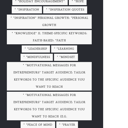
" "HOLIDAY ENCOURAGEMENT"
" "HOPE
" "INSPIRATION
" "INSPIRATION QUOTES
" "INSPIRATION" PERSONAL GROWTH: "PERSONAL
GROWTH
" "KNOWLEDGE" II. THEME-SPECIFIC KEYWORDS:
FAITH-BASED: "FAITH
" "LEADERSHIP
" "LEARNING
" "MINDFULNESS
" "MINDSET
" "MOTIVATIONAL MESSAGES FOR
ENTREPRENEURS" TARGET AUDIENCE: TAILOR
KEYWORDS TO THE SPECIFIC AUDIENCE YOU
WANT TO REACH
" "MOTIVATIONAL MESSAGES FOR
ENTREPRENEURS" TARGET AUDIENCE: TAILOR
KEYWORDS TO THE SPECIFIC AUDIENCE YOU
WANT TO REACH (E.G.
" "PEACE OF MIND
" "PRAYER