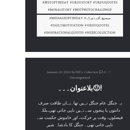
#BESTOFTHEDAY #URDUSTORY #URDUQUOTES
#MORALSTORY #BESTPHOTOCHALLENGE
#MESSAGEOFTHEDAY #میسیج_آف_دی_ڈے
#DAILYMOTIVATION #URDUQUOTES
#INSPIRATIONALQUOTES #NZEECOLLECTION
January 20, 2026
by
NZ's Collection
0
Uncategorized
بلاعنوان۔۔۔🙂!
یہ جنگل عام جنگل نہیں تھا۔یہاں طاقت صرف
دانتوں یا پنجوں سے نہیں ناپی جاتی تھی،بلکہ
فیصلوں، وقت پر حرکت، اور خاموش حکمت سے
ناپی جاتی تھی۔ جنگل کا بادشاہ شیر