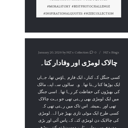
#MORALSTORY #BESTPHOTOCHALLENGE
#INSPIRATIONALQUOTES #NZEECOLLECTION
January 20, 2026
by
NZ's Collection
0
NZ's Blogs
چالاک لومڑی اور وفادار کتا۔
کسی جنگل کے کنارے ایک فارم ہاؤس تھا، جہاں
ایک بوڑھا کتا رہتا تھا۔ وہ سالوں سے اپنے مالک
کی بھیڑوں کی حفاظت کر رہا تھا۔ اسی جنگل
میں ایک لومڑی بھی رہتی تھی جو بہت چالاک
تھی اور ہمیشہ اس تاک میں رہتی تھی کہ
کسی طرح ایک موٹی تازی بھیڑ چرا لے۔لومڑی
کی چالایک دن لومڑی کتے کے پاس آئی اور بڑی
ہمدردی سے بولی، “ارے دوست! تم کتنے بوڑھے