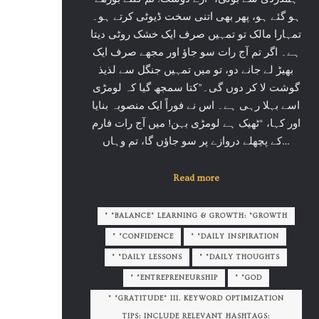
ہو گئے ہو، پھر بھی اتنی سخت ڈیوٹی کرتے ہو۔
تمہارا مالک تو تمہیں صرف ایک خشک روٹی دیتا
ہے۔ اگر تم آج رات سو جاؤ اور مجھے صرف ایک
بھیڑ لے جانے دو، تو میں تمہیں جنگل سے لذیذ
گوشت لا کر دوں گی۔”کتا سمجھ گیا کہ لومڑی
اسے بہلا رہی ہے۔ اس نے فوراً ایک منصوبہ بنایا
اور کہا، “ٹھیک ہے لومڑی بہن! میں آج رات فارم
کے پچھلے دروازے پر سو جاؤں گا، تم وہاں…
Read more
" "BALANCE" LEARNING & GROWTH: "GROWTH
" "CONFIDENCE
" "DAILY INSPIRATION
" "DAILY LESSONS
" "DAILY THOUGHTS
" "ENTREPRENEURSHIP
" "GOD
" "GRATITUDE" III. KEYWORD OPTIMIZATION
TIPS: INCLUDE RELEVANT HASHTAGS: