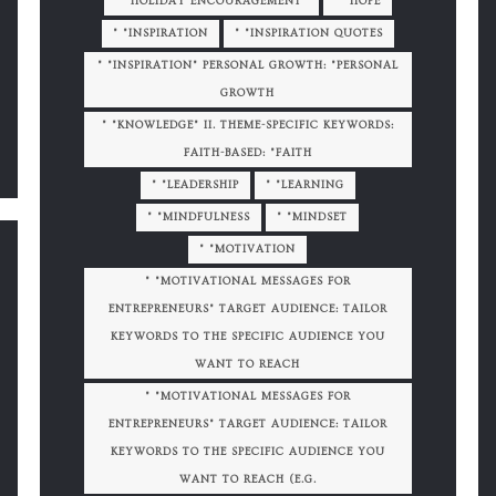
" "HOLIDAY ENCOURAGEMENT"
" "HOPE
" "INSPIRATION
" "INSPIRATION QUOTES
" "INSPIRATION" PERSONAL GROWTH: "PERSONAL
GROWTH
" "KNOWLEDGE" II. THEME-SPECIFIC KEYWORDS:
FAITH-BASED: "FAITH
" "LEADERSHIP
" "LEARNING
" "MINDFULNESS
" "MINDSET
" "MOTIVATION
" "MOTIVATIONAL MESSAGES FOR
ENTREPRENEURS" TARGET AUDIENCE: TAILOR
KEYWORDS TO THE SPECIFIC AUDIENCE YOU
WANT TO REACH
" "MOTIVATIONAL MESSAGES FOR
ENTREPRENEURS" TARGET AUDIENCE: TAILOR
KEYWORDS TO THE SPECIFIC AUDIENCE YOU
WANT TO REACH (E.G.