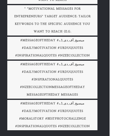
WANT TO REACH
" "MOTIVATIONAL MESSAGES FOR
ENTREPRENEURS" TARGET AUDIENCE: TAILOR
KEYWORDS TO THE SPECIFIC AUDIENCE YOU
WANT TO REACH (E.G.
#MESSAGEOFTHEDAY #میسیج_آف_دی_ڈے
#DAILYMOTIVATION #URDUQUOTES
#INSPIRATIONALQUOTES #NZEECOLLECTION
#MESSAGEOFTHEDAY #میسیج_آف_دی_ڈے
#DAILYMOTIVATION #URDUQUOTES
#INSPIRATIONALQUOTES
#NZEECOLLECTIONMESSAGEOFTHEDAY
MESSAGEOFTHEDAY MESSAGES
#MESSAGEOFTHEDAY #میسیج_آف_دی_ڈے
#DAILYMOTIVATION #URDUQUOTES
#MORALSTORY #BESTPHOTOCHALLENGE
#INSPIRATIONALQUOTES #NZEECOLLECTION